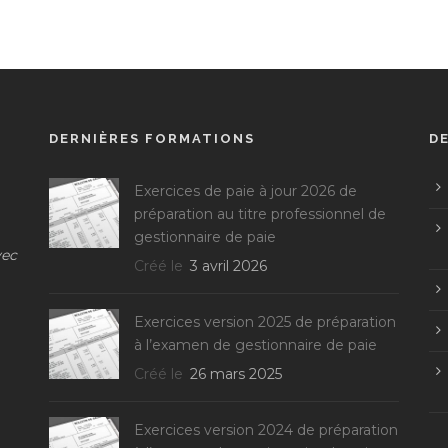
DERNIÈRES FORMATIONS
D
Exercices de paie à jour 2026 de
préparation au titre professionnel de
gestionnaire de paie
vec
Créé le
3 avril 2026
Exercices version 2025 de préparation
à l’examen de gestionnaire de paie
Créé le
26 mars 2025
Exercices version 2024 de préparation