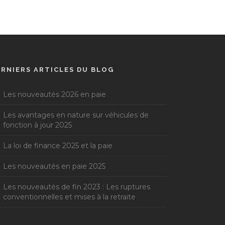
ERNIERS ARTICLES DU BLOG
Les nouveautés 2026 en paie
Les avantages en nature sur véhicules de
fonction à jour 2025
La loi de finance 2025 et la paie
Les nouveautés en paie 2025
Les nouveautés de fin 2023 : Les ruptures
conventionnelles et mises à la retraite