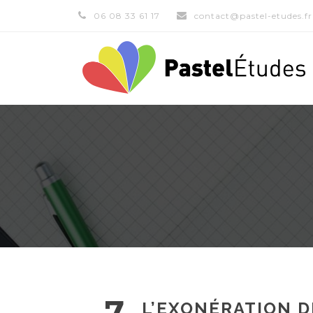
06 08 33 61 17
contact@pastel-etudes.fr
7
L’EXONÉRATION 