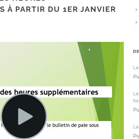
 À PARTIR DU 1ER JANVIER
D
Le
Pu
Le
fo
Pu
La
Pu