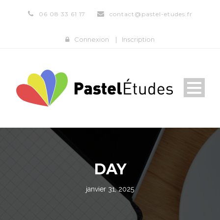
06 08 33 61 17
contact@pastel-etudes.fr
Connexion
|
Inscription
DAY
janvier 31, 2025