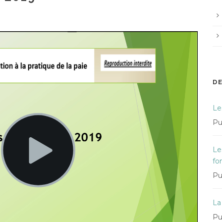
D
Le
Pu
Le
fo
Pu
La
Pu