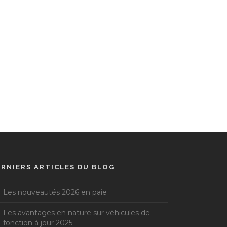
ERNIERS ARTICLES DU BLOG
Les nouveautés 2026 en paie
Les avantages en nature sur véhicules de
fonction à jour 2025