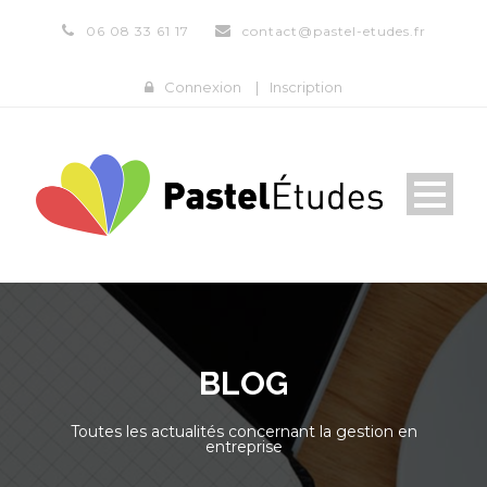
06 08 33 61 17
contact@pastel-etudes.fr
Connexion
|
Inscription
BLOG
Toutes les actualités concernant la gestion en
entreprise