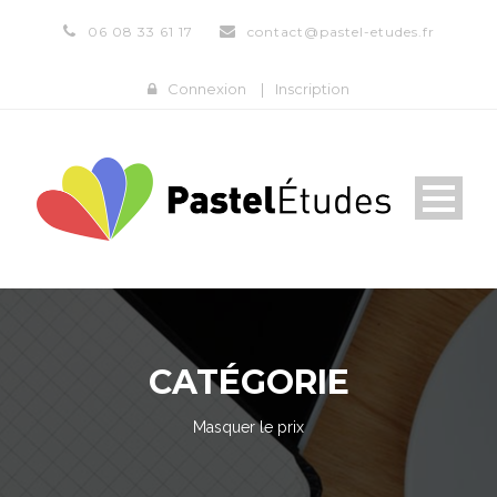
06 08 33 61 17
contact@pastel-etudes.fr
Connexion
|
Inscription
CATÉGORIE
Masquer le prix