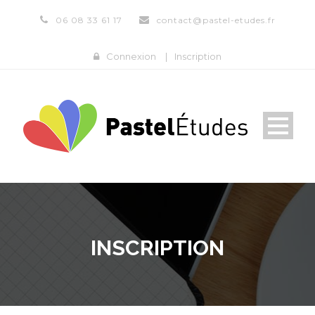
06 08 33 61 17
contact@pastel-etudes.fr
Connexion
|
Inscription
INSCRIPTION